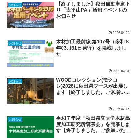
【終了しました】秋田自動車道下
お知らせ
り「太平山PA」活用イベントの
お知らせ
2026.04.20
木材加工最前線 第107号（令和８
お知らせ
年03月31日発行）を掲載しまし
た
2026.03.31
WOODコレクション(モクコ
お知らせ
レ)2026に秋田県ブースが出展し
ます【終了しました。ご来場いた
だき、ありがとうございまし
た。】
2026.02.13
令和７年度『秋田県立大学木材高
お知らせ
度加工研究所講演会』を開催しま
す【終了しました。ご参加いただ
き、ありがとうございました。】