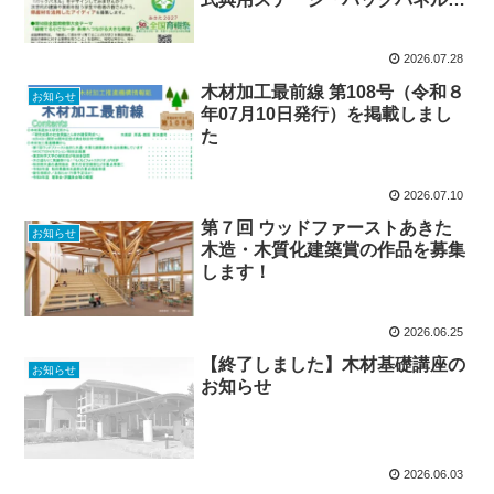
デザイン提案）を募集します！
2026.07.28
木材加工最前線 第108号（令和８
お知らせ
年07月10日発行）を掲載しまし
た
2026.07.10
第７回 ウッドファーストあきた
お知らせ
木造・木質化建築賞の作品を募集
します！
2026.06.25
【終了しました】木材基礎講座の
お知らせ
お知らせ
2026.06.03